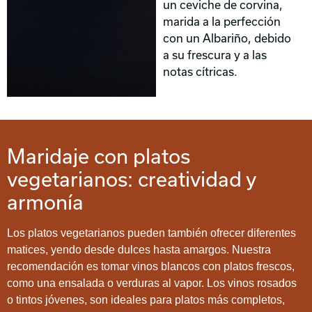
un ceviche de corvina,
marida a la perfección
con un Albariño, debido
a su frescura y a las
notas cítricas.
Maridaje con platos
vegetarianos: creatividad y
armonía
Los platos vegetarianos pueden también ofrecer diferentes
matices, yendo desde dulces hasta amargos. Nuestra
recomendación es tomar vinos blancos con platos frescos,
como una ensalada o verduras al vapor. Los vinos rosados
o tintos jóvenes, son ideales para platos más completos,