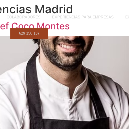
encias Madrid
COLABORADORES
EXPERIENCIAS PARA EMPRESAS
E
hef Coco Montes
629 156 137